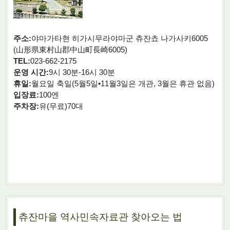
주소:
야마가타현 히가시무라야마군 츄잔쵸 나가사키6005
(山形県東村山郡中山町長崎6005)
TEL:
023-662-2175
운영 시간:
9시 30분-16시 30분
휴일:
월요일 축일(5월5일•11월3일은 개관, 3월은 휴관 없음)
입장료:
100엔
주차장:
유(무료)70대
츄잔마을 역사민속자료관 찾아오는 법