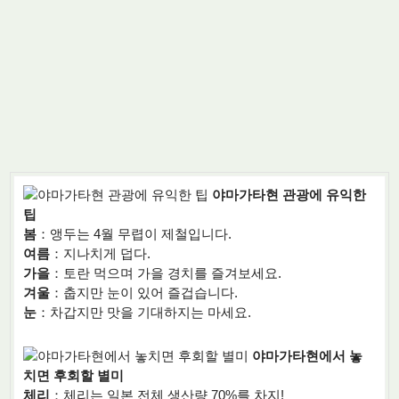
야마가타현 관광에 유익한
팁
봄
：앵두는 4월 무렵이 제철입니다.
여름
：지나치게 덥다.
가을
：토란 먹으며 가을 경치를 즐겨보세요.
겨울
：춥지만 눈이 있어 즐겁습니다.
눈
：차갑지만 맛을 기대하지는 마세요.
야마가타현에서 놓
치면 후회할 별미
체리
：체리는 일본 전체 생산량 70%를 차지!